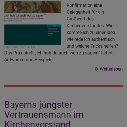
Konfirmation eine
Gelegenheit für ein
Grußwort des
Kirchenvorstandes. Wie
komme ich zu einer Idee,
wie rede ich authentisch
und welche Tricks helfen?
Bildrechte
beim Autor
Das Praxisheft „Ich hab da auch was zu sagen!“ liefert
Antworten und Beispiele.
ü
Weiterlesen
Z
Ko
Al
Ki
Bayerns jüngster
ei
G
Vertrauensmann im
s
Kirchenvorstand