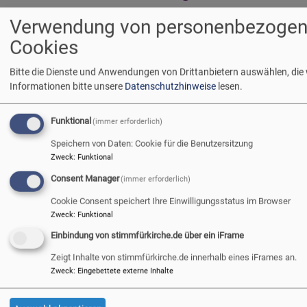
m
Go
Verwendung von personenbezogen
Muss auf der
m
Sitzungseinladung bei
Cookies
g
einem Tagesordnungspunkt
B
Bitte die Dienste und Anwendungen von Drittanbietern auswählen, die
„Beschluss“ ausdrücklich
i
Informationen bitte unsere
Datenschutzhinweise
lesen.
dabei stehen, damit das
In
Gremium zum
ü
Funktional
(immer erforderlich)
beschriebenen Thema auch
k
einen gültigen Beschluss
Speichern von Daten: Cookie für die Benutzersitzung
fassen kann?
Zweck
:
Funktional
Bildrechte
beim Autor
Consent Manager
(immer erforderlich)
ü
Weiterlesen
Cookie Consent speichert Ihre Einwilligungsstatus im Browser
B
Zweck
:
Funktional
i
Einbindung von stimmfürkirche.de über ein iFrame
K
Seitennummerierung
…
First
«
Vorherige
‹
Seite
9
Seite
10
Seite
11
Seite
12
Aktuelle
13
Seite
14
Zeigt Inhalte von stimmfürkirche.de innerhalb eines iFrames an.
page
Anfang
Seite
vorherige
Seite
Zweck
:
Eingebettete externe Inhalte
Seite