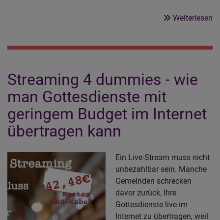
ü
Weiterlesen
G
le
–
je
Streaming 4 dummies - wie
er
re
man Gottesdienste mit
geringem Budget im Internet
übertragen kann
Ein Live-Stream muss nicht
unbezahlbar sein. Manche
Gemeinden schrecken
davor zurück, Ihre
Gottesdienste live im
Internet zu übertragen, weil