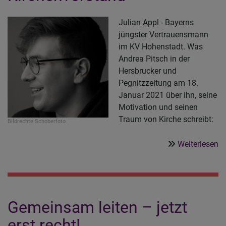
Julian Appl - Bayerns
jüngster Vertrauensmann
im KV Hohenstadt. Was
Andrea Pitsch in der
Hersbrucker und
Pegnitzzeitung am 18.
Januar 2021 über ihn, seine
Motivation und seinen
Traum von Kirche schreibt:
Bildrechte
Schoberfoto
ü
Weiterlesen
B
jü
V
i
Gemeinsam leiten – jetzt
K
erst recht!