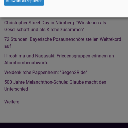
Auswahl akzeptieren
Neuigkeiten aus der Landeskirche
Christopher Street Day in Nürnberg: "Wir stehen als
Gesellschaft und als Kirche zusammen"
72 Stunden: Bayerische Posaunenchöre stellen Weltrekord
auf
Hiroshima und Nagasaki: Friedensgruppen erinnern an
Atombombenabwürfe
Weidenkirche Pappenheim: "Segen2Ride"
500 Jahre Melanchthon-Schule: Glaube macht den
Unterschied
Weitere