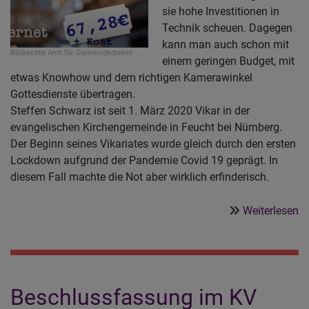
sie hohe Investitionen in
Technik scheuen. Dagegen
kann man auch schon mit
Bildrechte
Amt für Gemeindedienst
einem geringen Budget, mit
etwas Knowhow und dem richtigen Kamerawinkel
Gottesdienste übertragen.
Steffen Schwarz ist seit 1. März 2020 Vikar in der
evangelischen Kirchengemeinde in Feucht bei Nürnberg.
Der Beginn seines Vikariates wurde gleich durch den ersten
Lockdown aufgrund der Pandemie Covid 19 geprägt. In
diesem Fall machte die Not aber wirklich erfinderisch.
ü
Weiterlesen
S
4
d
-
Beschlussfassung im KV
w