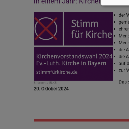
In einem Jahr: Kirchenvorstand
der 
geme
ehren
Mens
Mens
die 
die A
auf 
zur 
Das 
Bildrechte
ELKB
20. Oktober 2024
.