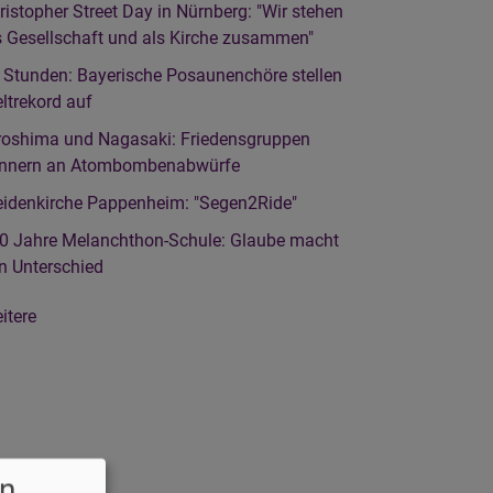
ristopher Street Day in Nürnberg: "Wir stehen
s Gesellschaft und als Kirche zusammen"
 Stunden: Bayerische Posaunenchöre stellen
ltrekord auf
roshima und Nagasaki: Friedensgruppen
innern an Atombombenabwürfe
idenkirche Pappenheim: "Segen2Ride"
0 Jahre Melanchthon-Schule: Glaube macht
n Unterschied
itere
in
deleiten
r
n