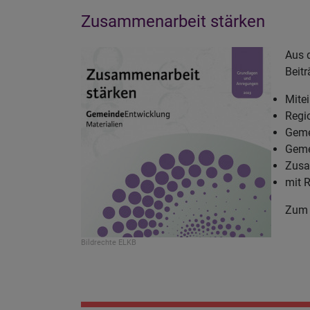
Zusammenarbeit stärken
Aus 
Beit
Mite
Regi
Geme
Geme
Zusa
mit 
Zum 
Bildrechte
ELKB