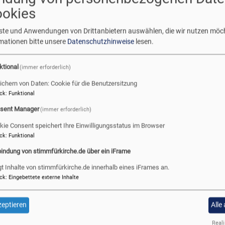
2023
ookies
24: KANDIDIERENDE GESUCHT
-
für
enste und Anwendungen von Drittanbietern auswählen, die wir nutzen möc
über
Weiterlesen
Sie
rmationen bitte unsere
Datenschutzhinweise
lesen.
KIR
kosten
2024
ktional
(immer erforderlich)
KAN
GES
ichern von Daten: Cookie für die Benutzersitzung
ck
:
Funktional
sent Manager
(immer erforderlich)
VORSTANDSWAHL 2024
kie Consent speichert Ihre Einwilligungsstatus im Browser
ck
:
Funktional
bindung von stimmfürkirche.de über ein iFrame
über
Weiterlesen
gt Inhalte von stimmfürkirche.de innerhalb eines iFrames an.
AUF
ck
:
Eingebettete externe Inhalte
DEM
WEG
eptieren
Alle
ZUR
Reali