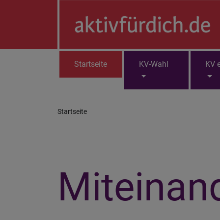
Direkt
zum
Inhalt
Startseite
KV-Wahl
KV e
Hauptnavigation
Startseite
Miteinan