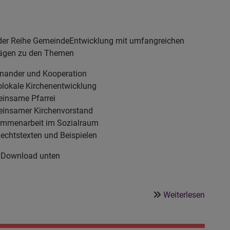
Kirche
2024
-
es
der Reihe GemeindeEntwicklung mit umfangreichen
geht
rägen zu den Themen
los!
inander und Kooperation
olokale Kirchenentwicklung
insame Pfarrei
insamer Kirchenvorstand
mmenarbeit im Sozialraum
Rechtstexten und Beispielen
Download unten
über
Weiterlesen
Zusam
stärke