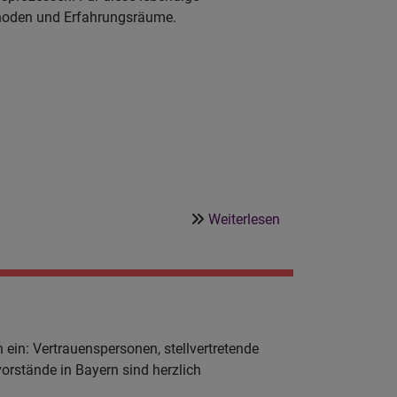
ethoden und Erfahrungsräume.
über
Weiterlesen
EinBlick
auch
für
KV
-
Lebendige
 ein: Vertrauenspersonen, stellvertretende
Gremienspiritualit
orstände in Bayern sind herzlich
3.