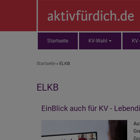
Direkt
zum
Inhalt
Startseite
KV-Wahl
KV 
Hauptnavigation
Startseite
ELKB
ELKB
EinBlick auch für KV - Lebend
Au
Gr
Go