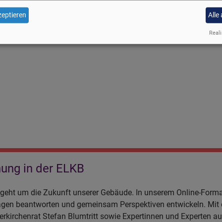
rspektiven aus deiner Region ein. Übernimm Verantwortung in gei
eptieren
Alle
meinde auf Landesebene. Besonders gesucht werden "Laien" - 60 d
rgesehen!
Reali
nung in der ELKB
 geht um die Zukunft unserer Gebäude. In unserem Online-Format 
agen beantworten und gemeinsam Perspektiven entwickeln. Mit da
erkirchenrat Stefan Blumtritt sowie Expertinnen und Experten 