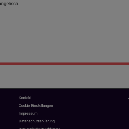
angelisch.
Fußbereichsmenü
Be
Kontakt
Cookie-Einstellungen
Impressum
Datenschutzerklärung