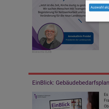
Pe
Auswahl akz
Ge
vo
Bildrechte
ELKB
EinBlick: Gebäudebedarfspla
Es
Fr
Ob