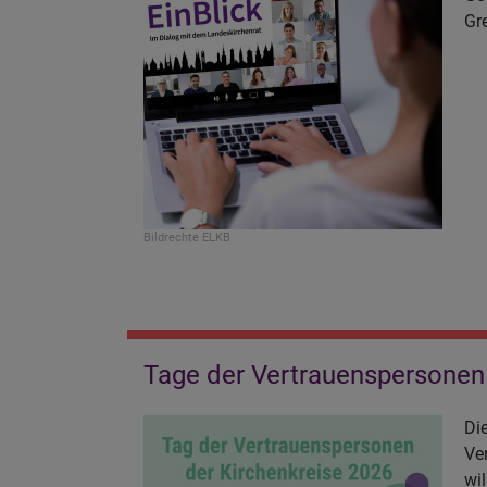
Gr
Bildrechte
ELKB
Tage der Vertrauenspersonen 
Di
Ve
wi