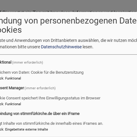
f Sie wartet ein Tag mit Impulsen, Informationen und Inspiratio
ndung von personenbezogenen Date
gegnung, Austausch und Vernetzung. Mit den Regionalbischöfe
tarbeitende aus der Wirkstatt evangelisch dabei.
ookies
enste und Anwendungen von Drittanbietern auswählen, die wir nutzen möc
n Blick auf Themen und Talks am 21.2.2026:
rmationen bitte unsere
Datenschutzhinweise
lesen.
Unser Auftrag in Zeiten der Veränderung
ktional
(immer erforderlich)
ichern von Daten: Cookie für die Benutzersitzung
ck
:
Funktional
sent Manager
(immer erforderlich)
kie Consent speichert Ihre Einwilligungsstatus im Browser
nd Wahl zur Landessynode am 7.12.2025
ck
:
Funktional
bindung von stimmfürkirche.de über ein iFrame
ine Kirche braucht DICH! Die neue Landessynode der ELKB wird 
gt Inhalte von stimmfürkirche.de innerhalb eines iFrames an.
ck
:
Eingebettete externe Inhalte
rum kandidieren? Gestalte aktiv die Zukunft unserer bayerische