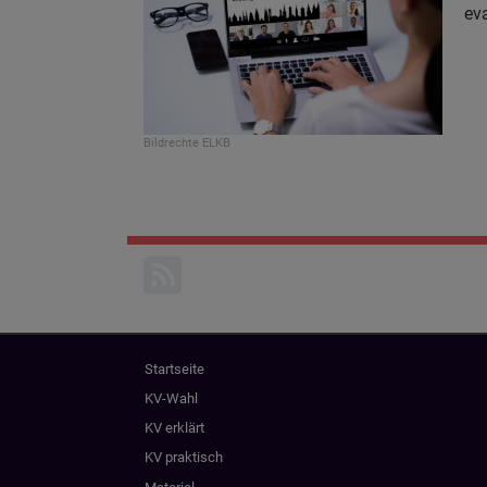
ev
Bildrechte
ELKB
Hauptnavigation
Startseite
KV-Wahl
KV erklärt
KV praktisch