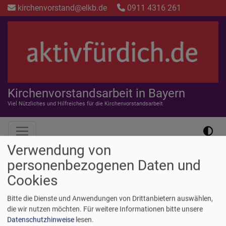
Direkt
kirchenvorstand@elkb.de
0911 4316 261
zum
Inhalt
Kirchenvorstandsarbeit in Bayern
Viel Nützliches und Hilfreiches für die Kirchenvorstandsarbeit
Hauptnavigation
Verwendung von
personenbezogenen Daten und
Startseite
KV-Wahl
Cookies
KV-Wahl
Bitte die Dienste und Anwendungen von Drittanbietern auswählen,
die wir nutzen möchten.
Für weitere Informationen bitte unsere
Datenschutzhinweise
lesen.