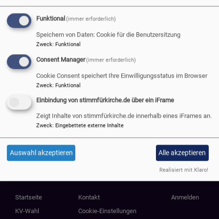
Funktional
(immer erforderlich)
AUF DEM WEG ZUR
Speichern von Daten: Cookie für die Benutzersitzung
KIRCHENVORSTANDSWAHL
Zweck
:
Funktional
2024
Consent Manager
(immer erforderlich)
Cookie Consent speichert Ihre Einwilligungsstatus im Browser
Zweck
:
Funktional
Einbindung von stimmfürkirche.de über ein iFrame
übe
Weiterlesen
Zeigt Inhalte von stimmfürkirche.de innerhalb eines iFrames an.
AUF
Zweck
:
Eingebettete externe Inhalte
DE
WE
Auswahl akzeptieren
Alle akzeptieren
ZUR
KI
Realisiert mit Klaro!
202
Hauptnavigation
Fußbereichsmenü
Benutzermenü
Startseite
Kontakt
Anmelden
KV-Wahl
Cookie-Einstellungen