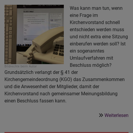
so
Was kann man tun, wenn
eine Frage im
Kirchenvorstand schnell
entschieden werden muss
und nicht extra eine Sitzung
einberufen werden soll? Ist
ein sogenanntes
Umlaufverfahren mit
Beschluss möglich?
Bildrechte
beim Autor
Grundsätzlich verlangt der § 41 der
Kirchengemeindeordnung (KGO) das Zusammenkommen
und die Anwesenheit der Mitglieder, damit der
Kirchenvorstand nach gemeinsamer Meinungsbildung
einen Beschluss fassen kann.
ü
Weiterlesen
U
i