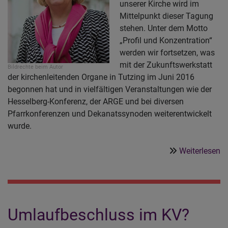
unserer Kirche wird im
Mittelpunkt dieser Tagung
stehen. Unter dem Motto
„Profil und Konzentration“
werden wir fortsetzen, was
mit der Zukunftswerkstatt
Bildrechte
beim Autor
der kirchenleitenden Organe in Tutzing im Juni 2016
begonnen hat und in vielfältigen Veranstaltungen wie der
Hesselberg-Konferenz, der ARGE und bei diversen
Pfarrkonferenzen und Dekanatssynoden weiterentwickelt
wurde.
ü
Weiterlesen
R
a
de
K
Umlaufbeschluss im KV?
st
„w