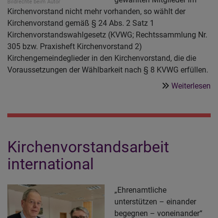
Bildrechte
beim Autor
Kirchenvorstand nicht mehr vorhanden, so wählt der
Kirchenvorstand gemäß § 24 Abs. 2 Satz 1
Kirchenvorstandswahlgesetz (KVWG; Rechtssammlung Nr.
305 bzw. Praxisheft Kirchenvorstand 2)
Kirchengemeindeglieder in den Kirchenvorstand, die die
Voraussetzungen der Wählbarkeit nach § 8 KVWG erfüllen.
ü
Weiterlesen
N
in
d
K
Kirchenvorstandsarbeit
international
„Ehrenamtliche
unterstützen – einander
begegnen – voneinander“