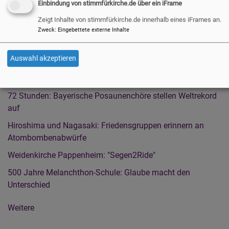
Einbindung von stimmfürkirche.de über ein iFrame
Seite
Zeigt Inhalte von stimmfürkirche.de innerhalb eines iFrames an.
Zweck
:
Eingebettete externe Inhalte
Neuigkeiten aus der Landeskirche
Auswahl akzeptieren
Christopher Street Day in Nürnberg: "Wir stehen als
Gesellschaft und als Kirche zusammen"
72 Stunden: Bayerische Posaunenchöre stellen Weltrekord
auf
Hiroshima und Nagasaki: Friedensgruppen erinnern an
Atombombenabwürfe
Weidenkirche Pappenheim: "Segen2Ride"
500 Jahre Melanchthon-Schule: Glaube macht den
Unterschied
Weitere