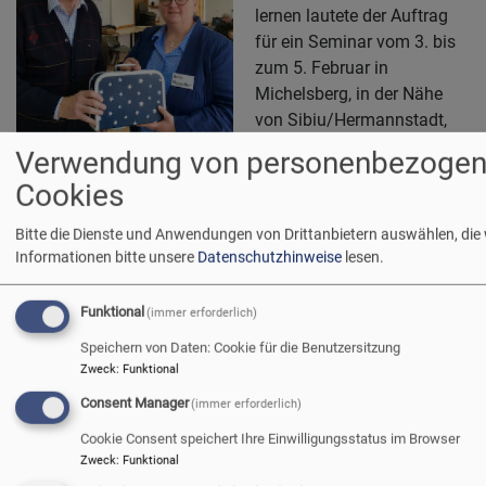
lernen lautete der Auftrag
für ein Seminar vom 3. bis
zum 5. Februar in
Michelsberg, in der Nähe
von Sibiu/Hermannstadt,
Rumänien.
Bildrechte
beim Autor
Verwendung von personenbezogen
Neugierig haben wir uns auf den Weg gemacht: Heike
Cookies
Bayreuther, ehrenamtliche Kirchenvorstandsfachbegleiterin;
Pfarrer Martin Simon, Referent für Kirchenvorstandsarbeit
Bitte die Dienste und Anwendungen von Drittanbietern auswählen, die
und Gemeindeleitung im Amt für Gemeindedienst und
Informationen bitte unsere
Datenschutzhinweise
lesen.
Gudrun Scheiner-Petry, Leiterin des Amtes für
Gemeindedienst.
Funktional
(immer erforderlich)
Speichern von Daten: Cookie für die Benutzersitzung
ü
Weiterlesen
Zweck
:
Funktional
Ki
Consent Manager
in
(immer erforderlich)
Cookie Consent speichert Ihre Einwilligungsstatus im Browser
Seitennummerierung
…
First
«
Vorherige
‹
Seite
17
Seite
18
Seite
19
Seite
20
Aktuelle
21
Sei
22
Zweck
:
Funktional
page
Anfang
Seite
vorherige
Seite