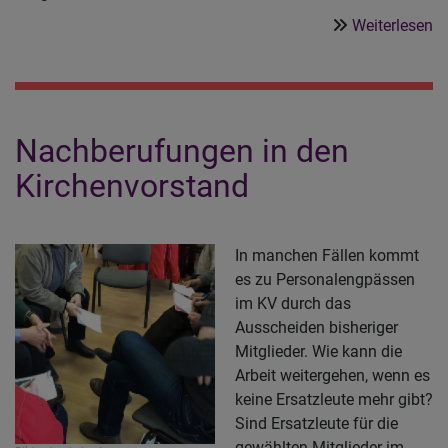
ü
Weiterlesen
D
A
d
K
Nachberufungen in den
i
Ko
Kirchenvorstand
–
g
pr
In manchen Fällen kommt
es zu Personalengpässen
im KV durch das
Ausscheiden bisheriger
Mitglieder. Wie kann die
Arbeit weitergehen, wenn es
keine Ersatzleute mehr gibt?
Sind Ersatzleute für die
gewählten Mitglieder im