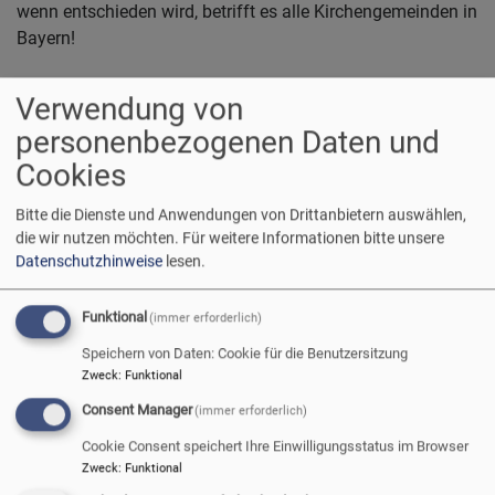
wenn entschieden wird, betrifft es alle Kirchengemeinden in
Bayern!
Worum geht es überhaupt?
Verwendung von
Wie erreicht man als Kirchengemeinde die Jugendlichen
personenbezogenen Daten und
nach der Konfirmation? Junge Familien bauen ihr Haus am
Cookies
Ort, aber tauchen im Gottesdienst nicht auf. Die jungen
Leute arbeiten in der Stadt, sind aber nur noch abends und
Bitte die Dienste und Anwendungen von Drittanbietern auswählen,
am Wochenende zu Hause, ohne Kontakt zur Kirche. Die
die wir nutzen möchten.
Für weitere Informationen bitte unsere
Kirchenvorsteher und Pfarrer und Kirchenmusiker und
Datenschutzhinweise
lesen.
Diakone geben sich viel Mühe, trotzdem kommen immer
weniger. Der Frust wächst.
Funktional
(immer erforderlich)
Speichern von Daten: Cookie für die Benutzersitzung
Was tun? Die Grundidee des PuK-Prozesses ist:
Zweck
:
Funktional
Die Kirchenleitung hat keine Lösung
Consent Manager
(immer erforderlich)
Die Lösungen müssen vor Ort gefunden werden –
Cookie Consent speichert Ihre Einwilligungsstatus im Browser
und können ganz unterschiedlich sein
Zweck
:
Funktional
Nicht jede Kirchengemeinde soll sich alleine