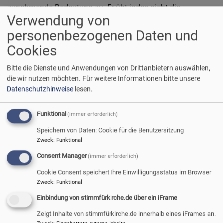
zunehmende Bedeutung zu. Er übt indes nicht die
Verwendung von
Finanzhoheit der Kirchengemeinde aus.
personenbezogenen Daten und
3. Was kommt an administrativen Tätigkeiten beim Vollzug
Cookies
des Haushaltsplanes noch dazu?
Bitte die Dienste und Anwendungen von Drittanbietern auswählen,
die wir nutzen möchten.
Für weitere Informationen bitte unsere
Der Kirchenpfleger bzw. die Kirchenpflegerin – so heißt es
Datenschutzhinweise
lesen.
im Gesetz – achtet darauf, dass der Haushaltsplan
eingehalten wird, alle Einkünfte erhoben und die fälligen
Funktional
Ausgaben geleistet werden (§ 54 Abs. 1 Satz 3 KGO). Er ist
(immer erforderlich)
nicht derjenige, der diese Aufgaben selbst erfüllen müsste.
Speichern von Daten: Cookie für die Benutzersitzung
Das Einzahlen von Bargeld und das Überweisen von
Zweck
:
Funktional
Beträgen von Konten der Kirchengemeinde ist nach dem
Consent Manager
(immer erforderlich)
Gesetz nicht seine Aufgabe. Dass aus Gründen der
Cookie Consent speichert Ihre Einwilligungsstatus im Browser
Praktikabilität oder mangels weiterer Unterstützung der
Zweck
:
Funktional
Kirchenpfleger diese administrativen Aufgaben in vielen
Einbindung von stimmfürkirche.de über ein iFrame
Fällen auch gleich selbst erledigt, bedeutet aber nicht, dass
diese Aufgaben seine eigentliche Funktion ausmachen.
Zeigt Inhalte von stimmfürkirche.de innerhalb eines iFrames an.