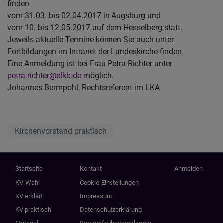
finden
vom 31.03. bis 02.04.2017 in Augsburg und
vom 10. bis 12.05.2017 auf dem Hesselberg statt.
Jeweils aktuelle Termine können Sie auch unter
Fortbildungen im Intranet der Landeskirche finden.
Eine Anmeldung ist bei Frau Petra Richter unter
petra.richter@elkb.de
möglich.
Johannes Bermpohl, Rechtsreferent im LKA
Kirchenvorstand praktisch
Hauptnavigation
Fußbereichsmenü
Benutzermenü
Startseite
Kontakt
Anmelden
KV-Wahl
Cookie-Einstellungen
KV erklärt
Impressum
KV praktisch
Datenschutzerklärung
Material
Barrierefreiheitserklärung