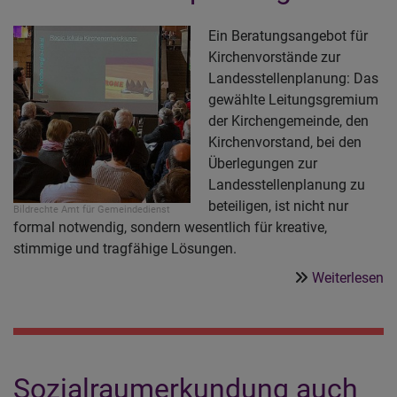
Ein Beratungsangebot für
Kirchenvorstände zur
Landesstellenplanung: Das
gewählte Leitungsgremium
der Kirchengemeinde, den
Kirchenvorstand, bei den
Überlegungen zur
Landesstellenplanung zu
beteiligen, ist nicht nur
Bildrechte
Amt für Gemeindedienst
formal notwendig, sondern wesentlich für kreative,
stimmige und tragfähige Lösungen.
ü
Weiterlesen
Ni
o
m
K
Sozialraumerkundung auch
-