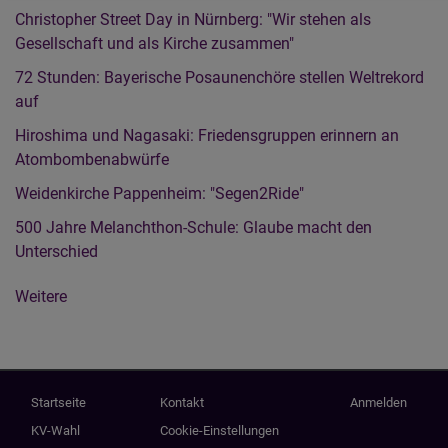
Su
Christopher Street Day in Nürnberg: "Wir stehen als
Gesellschaft und als Kirche zusammen"
72 Stunden: Bayerische Posaunenchöre stellen Weltrekord
auf
Hiroshima und Nagasaki: Friedensgruppen erinnern an
Atombombenabwürfe
Weidenkirche Pappenheim: "Segen2Ride"
500 Jahre Melanchthon-Schule: Glaube macht den
Unterschied
Weitere
Hauptnavigation
Fußbereichsmenü
Benutzermenü
Startseite
Kontakt
Anmelden
KV-Wahl
Cookie-Einstellungen