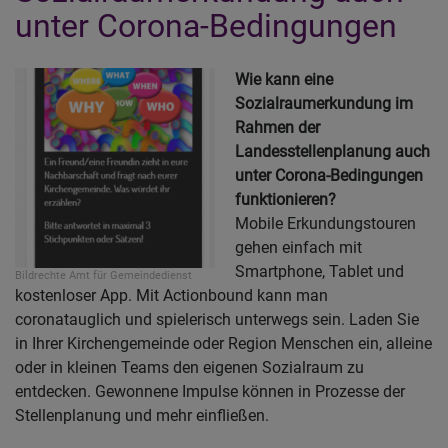
ei
unter Corona-Bedingungen
B
fü
Wie kann eine
K
Sozialraumerkundung im
zu
Rahmen der
L
Landesstellenplanung auch
unter Corona-Bedingungen
funktionieren?
Mobile Erkundungstouren
gehen einfach mit
Smartphone, Tablet und
Bildrechte
Amt für Gemeindedienst
kostenloser App. Mit Actionbound kann man
coronatauglich und spielerisch unterwegs sein. Laden Sie
in Ihrer Kirchengemeinde oder Region Menschen ein, alleine
oder in kleinen Teams den eigenen Sozialraum zu
entdecken. Gewonnene Impulse können in Prozesse der
Stellenplanung und mehr einfließen.