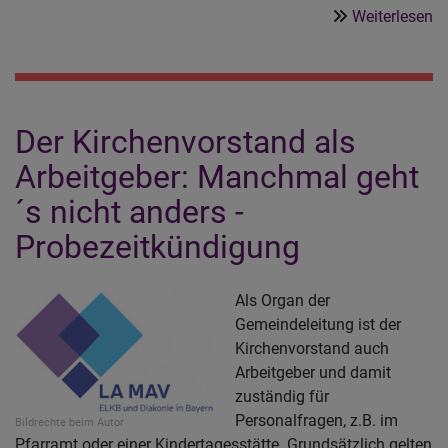
ü
Weiterlesen
S
a
un
C
Der Kirchenvorstand als
B
Arbeitgeber: Manchmal geht
´s nicht anders -
Probezeitkündigung
Als Organ der
Gemeindeleitung ist der
Kirchenvorstand auch
Arbeitgeber und damit
zuständig für
Personalfragen, z.B. im
Bildrechte
beim Autor
Pfarramt oder einer Kindertagesstätte. Grundsätzlich gelten