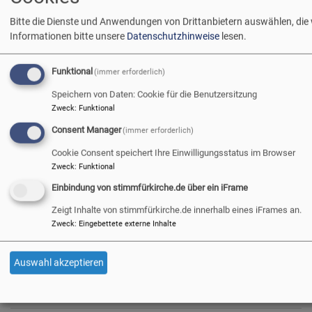
Supervisionsgruppen, die
Bitte die Dienste und Anwendungen von Drittanbietern auswählen, die
das Amt für
Informationen bitte unsere
Datenschutzhinweise
lesen.
Gemeindedienst ab Mai
2021 interessierten
Funktional
(immer erforderlich)
ehrenamtlich Engagierten
kostenlos anbietet.
Speichern von Daten: Cookie für die Benutzersitzung
Zweck
:
Funktional
Consent Manager
(immer erforderlich)
Bildrechte
Amt für Gemeindedienst
ü
Weiterlesen
Cookie Consent speichert Ihre Einwilligungsstatus im Browser
N
Zweck
:
Funktional
S
Einbindung von stimmfürkirche.de über ein iFrame
fü
Zeigt Inhalte von stimmfürkirche.de innerhalb eines iFrames an.
Seitennummerierung
…
Eh
First
«
Vorherige
‹
Seite
8
Seite
9
Seite
10
Seite
11
Aktuelle
12
Seite
13
Zweck
:
Eingebettete externe Inhalte
page
Anfang
Seite
vorherige
Seite
Pr
Seite
u
Auswahl akzeptieren
g
be
Neuigkeiten aus der Landeskirche
d