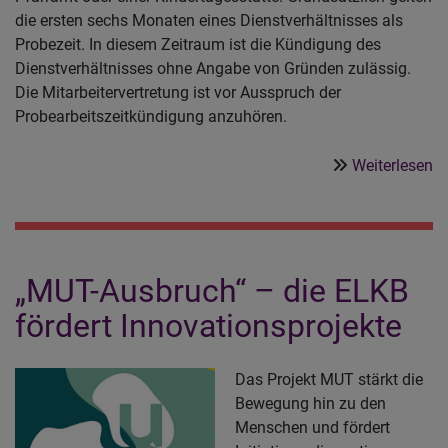
die ersten sechs Monaten eines Dienstverhältnisses als
Probezeit. In diesem Zeitraum ist die Kündigung des
Dienstverhältnisses ohne Angabe von Gründen zulässig.
Die Mitarbeitervertretung ist vor Ausspruch der
Probearbeitszeitkündigung anzuhören.
ü
Weiterlesen
D
K
al
Ar
„MUT-Ausbruch“ – die ELKB
M
g
fördert Innovationsprojekte
´s
ni
Das Projekt MUT stärkt die
a
Bewegung hin zu den
-
Menschen und fördert
P